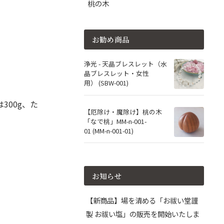
桃の木
お勧め商品
浄光 - 天晶ブレスレット（水
晶ブレスレット・女性
用） (SBW-001)
300g、た
【厄除け・魔除け】桃の木
「なで桃」MM-n-001-
01 (MM-n-001-01)
お知らせ
【新商品】場を清める「お祓い堂謹
製 お祓い塩」の販売を開始いたしま